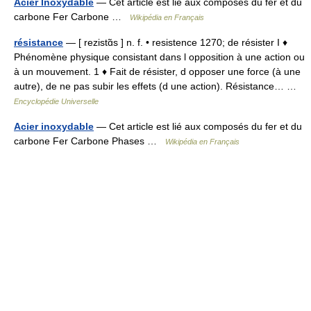
Acier Inoxydable
— Cet article est lié aux composés du fer et du
carbone Fer Carbone …
Wikipédia en Français
résistance
— [ rezistɑ̃s ] n. f. • resistence 1270; de résister I ♦
Phénomène physique consistant dans l opposition à une action ou
à un mouvement. 1 ♦ Fait de résister, d opposer une force (à une
autre), de ne pas subir les effets (d une action). Résistance… …
Encyclopédie Universelle
Acier inoxydable
— Cet article est lié aux composés du fer et du
carbone Fer Carbone Phases …
Wikipédia en Français